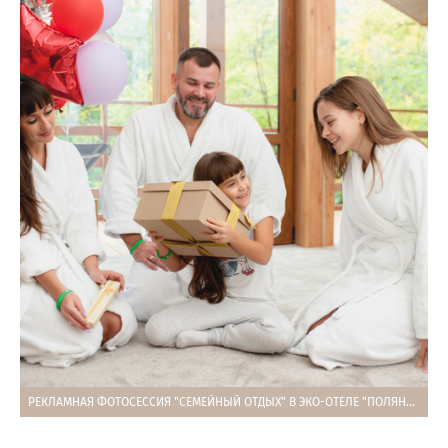
РЕКЛАМНАЯ ФОТОСЕССИЯ "СЕМЕЙНЫЙ ОТДЫХ" В ЭКО-ОТЕЛЕ "ПОЛЯНА СКАЗОК" В ЯЛТЕ