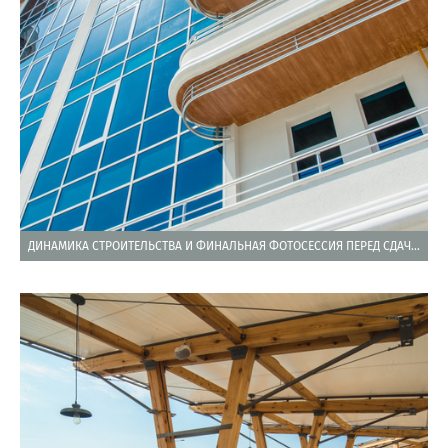
ДИНАМИКА СТРОИТЕЛЬСТВА И ФИНАЛЬНАЯ ФОТОСЕССИЯ ПЕРЕД СДАЧЕЙ В ЭКСПЛУАТАЦИЮ ДОМА …